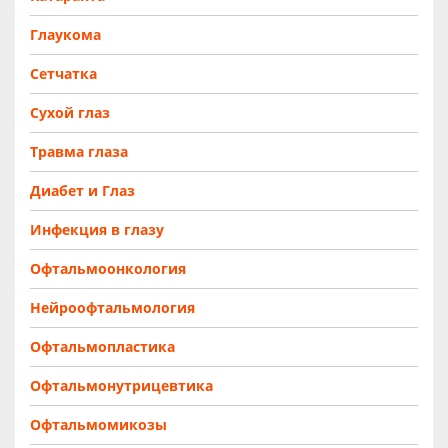
Глаукома
Сетчатка
Сухой глаз
Травма глаза
Диабет и Глаз
Инфекция в глазу
Офтальмоонкология
Нейроофтальмология
Офтальмопластика
Офтальмонутрицевтика
Офтальмомикозы