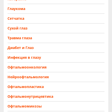
Глаукома
Сетчатка
Сухой глаз
Травма глаза
Диабет и Глаз
Инфекция в глазу
Офтальмоонкология
Нейроофтальмология
Офтальмопластика
Офтальмонутрицевтика
Офтальмомикозы