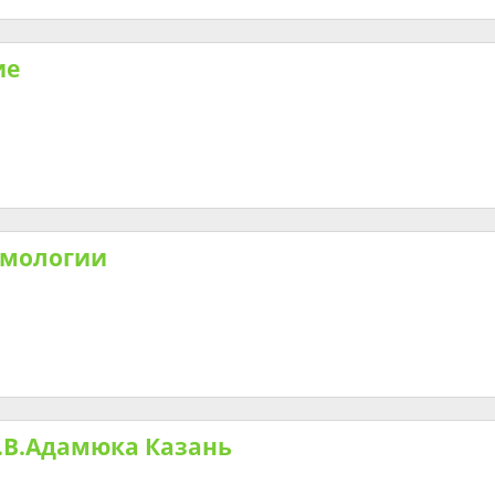
ие
ьмологии
.В.Адамюка Казань