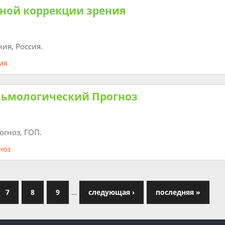
тной коррекции зрения
ия, Россия.
льмологический Прогноз
огноз, ГОП.
7
8
9
…
следующая ›
последняя »