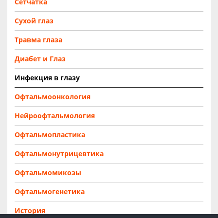
Сетчатка
Сухой глаз
Травма глаза
Диабет и Глаз
Инфекция в глазу
Офтальмоонкология
Нейроофтальмология
Офтальмопластика
Офтальмонутрицевтика
Офтальмомикозы
Офтальмогенетика
История