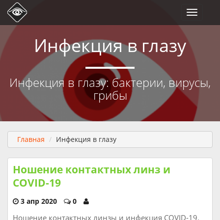
Toggle
navigati
Инфекция в глазу
Инфекция в глазу: бактерии, вирусы,
грибы
Главная
Инфекция в глазу
Ношение контактных линз и
COVID-19
3 апр 2020
0
Ношение контактных линзы и инфекция COVID-19.