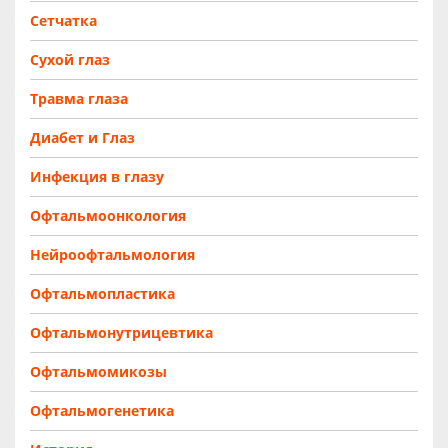
Сетчатка
Сухой глаз
Травма глаза
Диабет и Глаз
Инфекция в глазу
Офтальмоонкология
Нейроофтальмология
Офтальмопластика
Офтальмонутрицевтика
Офтальмомикозы
Офтальмогенетика