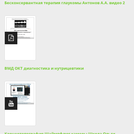
Бесконсервантная терапия глаукомы Антонов А.А. видео 2
ВМД ОКТ диагностика и нутрицевтики
Корнеотопография Шаймпфлюг камеры Школа Ольги