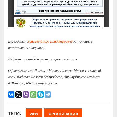
Благодарим
Зайцеву Ольгу Владимировну
за помощь в
подготовке материала.
Информационный партнер organum-visus.ru
Офтальмология России. Офтальмология Москвы. Главный
врач. #офтальмологиябезпробелов, #нмицгбимгельмгольца,
#allrussiaophthalmologicalforum
ТЕГИ:
2019
ОРГАНИЗАЦИЯ