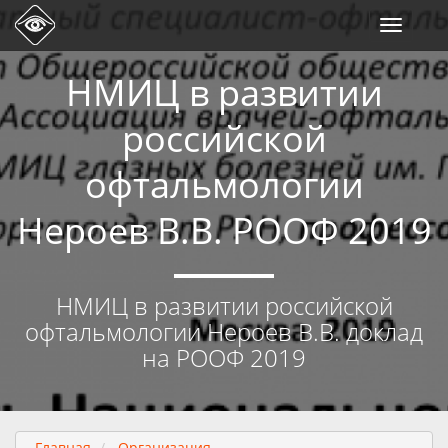
Toggle
navigati
НМИЦ в развитии
российской
офтальмологии
Нероев В.В. РООФ 2019
НМИЦ в развитии российской
офтальмологии Нероев В.В. доклад
на РООФ 2019
Главная
Организация