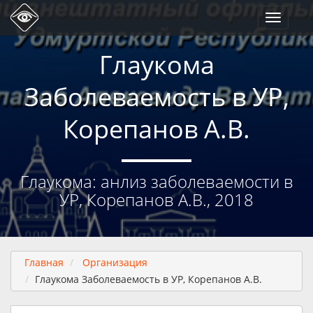
Toggle
navigati
Глаукома
Заболеваемость в УР,
Корепанов А.В.
Глаукома: анлиз заболеваемости в
УР, Корепанов А.В., 2018
Главная
Организация
Глаукома Заболеваемость в УР, Корепанов А.В.