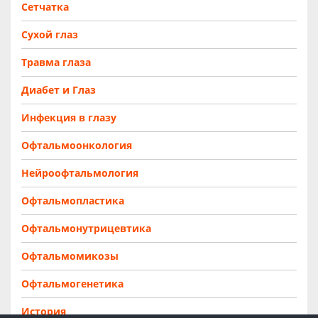
Сетчатка
Сухой глаз
Травма глаза
Диабет и Глаз
Инфекция в глазу
Офтальмоонкология
Нейроофтальмология
Офтальмопластика
Офтальмонутрицевтика
Офтальмомикозы
Офтальмогенетика
История