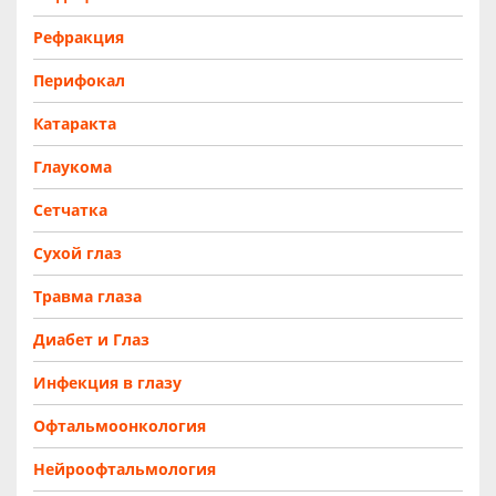
Рефракция
Перифокал
Катаракта
Глаукома
Сетчатка
Сухой глаз
Травма глаза
Диабет и Глаз
Инфекция в глазу
Офтальмоонкология
Нейроофтальмология