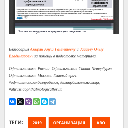
Благодарим
Амирян Ануш Гамлетовну
и
Зайцеву Ольгу
Владимировну
за помощь в подготовке материала.
Офтальмология России. Офтальмолгия Санкт-Петербурга.
Офтальмология Москвы. Главный врач.
#офтальмологиябезпробелов, #нмицгбимгельмгольца,
#allrussiaophthalmologicalforum
ТЕГИ:
2019
ОРГАНИЗАЦИЯ
АВО