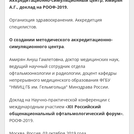
Аккредитационно-симуляционный центр, Амирян
А.Г., доклад на РООФ-2019.
Организция здравоохранения. Аккредитция
специлистов.
О создании методического аккредитационно-
симуляционного центра
.
Амирян Ануш Гамлетовна, доктор медицинских наук,
ведущий научный сотрудник отдела
офтальмоонкологии и радиологии, доцент кафедры
непрерывного медицинского образования ФГБУ
"НМИЦ ГБ им. Гельмгольца" Минздрава России.
Доклад на Научно-практической конференции с
международным участием «
XII Российский
общенациональный офтальмологический форум
»,
РООФ-2019.
Москва, Россия, 03 октября 2019 года.