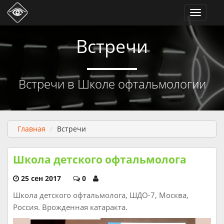
Toggle
navigati
Встречи
Встречи в Школе офтальмологии
Главная
Встречи
Школа детского офтальмолога
25 сен 2017
0
Школа детского офтальмолога, ШДО-7, Москва,
Россия. Врожденная катаракта.