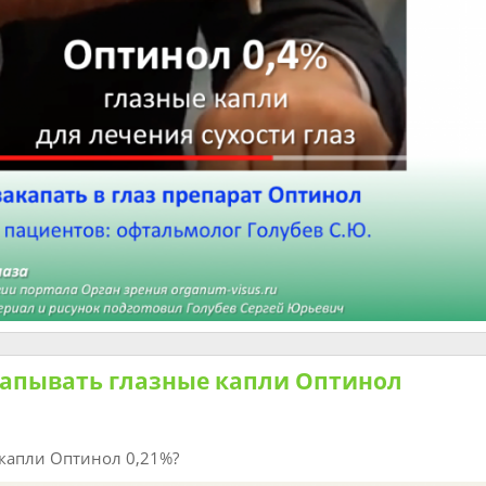
капывать глазные капли Оптинол
 капли Оптинол 0,21%?