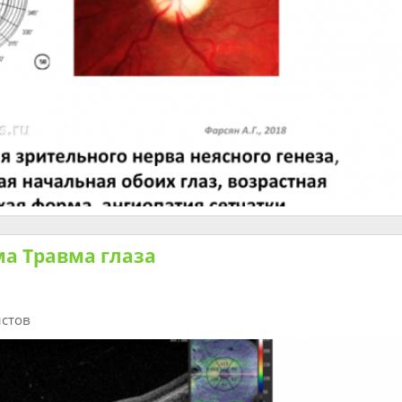
а Травма глаза
истов