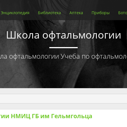
Энциклопедия
Библиотека
Аптека
Приборы
Бото
Школа офтальмологии
ла офтальмологии Учеба по офтальмол
гии НМИЦ ГБ им Гельмгольца