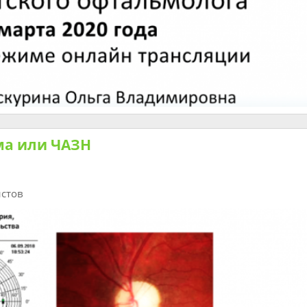
ма или ЧАЗН
истов