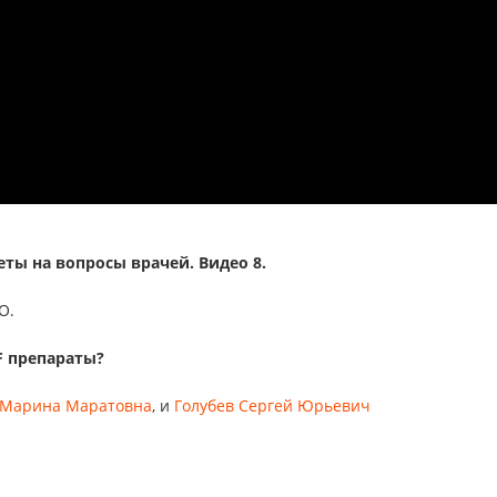
еты на вопросы врачей. Видео 8.
O.
F препараты?
 Марина Маратовна
, и
Голубев Сергей Юрьевич