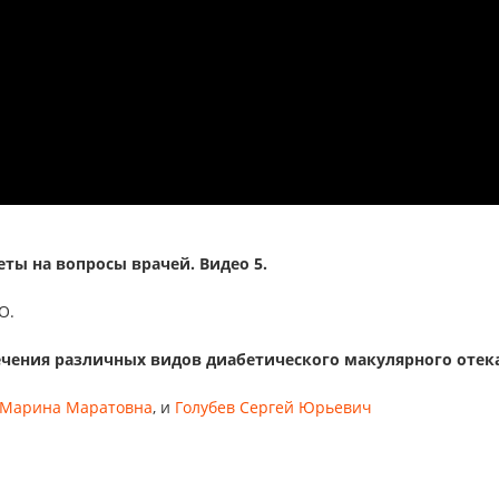
еты на вопросы врачей. Видео 5.
O.
чения различных видов диабетического макулярного отек
 Марина Маратовна
, и
Голубев Сергей Юрьевич