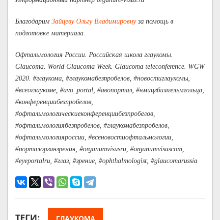
Благодарим
Зайцеву Ольгу Владимировну
за помощь в
подготовке материала.
Офтальмология России. Российская школа глаукомы.
Glaucoma. World Glaucoma Week. Glaucoma teleconference. WGW
2020. #глаукома, #глаукомабезпробелов, #новостиглаукомы,
#всеоглаукоме, #avo_portal, #авопортал, #нмицгбимгельмгольца,
#конференциибезпробелов,
#офтальмологическиеконференциибезпробелов,
#офтальмологиябезпробелов, #глаукомабезпробелов,
#офтальмологияроссии, #всеновостиофтальмологии,
#порталорганзрения, #organumvisusru, #organumvisuscom,
#eyeportalru, #глаз, #зрение, #ophthalmologist, #glaucomarussia
ТЕГИ:
ГЛАУКОМА