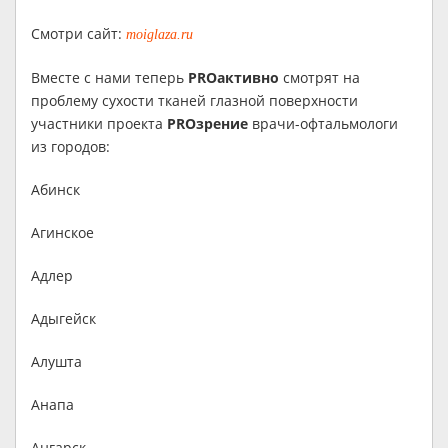
Смотри сайт:
moiglaza.ru
Вместе с нами теперь
PROактивно
смотрят на
проблему сухости тканей глазной поверхности
участники проекта
PROзрение
врачи-офтальмологи
из городов:
Абинск
Агинское
Адлер
Адыгейск
Алушта
Анапа
Ангарск