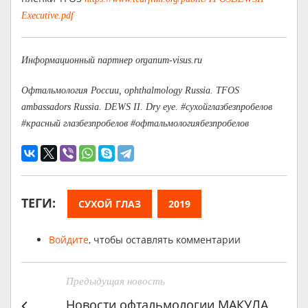
Executive.pdf
Информационный партнер organum-visus.ru
Офтальмология России, ophthalmology Russia. TFOS
ambassadors Russia. DEWS II. Dry eye. #сухойглазбезпробелов
#красный глазбезпробелов #офтальмологиябезпробелов
ТЕГИ:
СУХОЙ ГЛАЗ
2019
Войдите
, чтобы оставлять комментарии
Предыдущая новость
Новости офтальмологии МАКУЛА