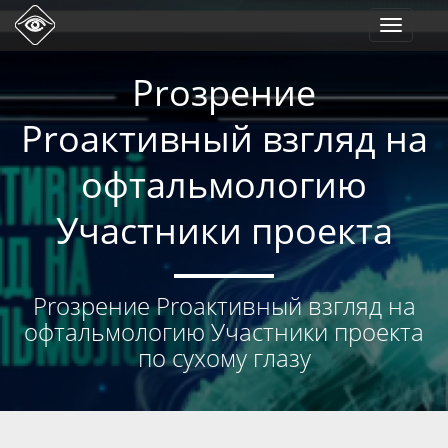
Toggle
navigati
Proзрение
Proактивный взгляд на
офтальмологию
Участники проекта
Proзрение Proактивный взгляд на
офтальмологию Участники проекта
по сухому глазу