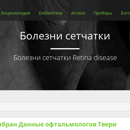
Энциклопедия
Библиотека
Аптека
Приборы
Бото
Болезни сетчатки
Болезни сетчатки Retina disease
мбран Данные офтальмологов Твери