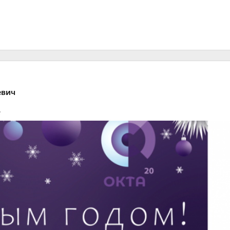
евич
.