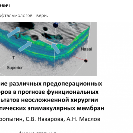
евич
офтальмологов Твери.