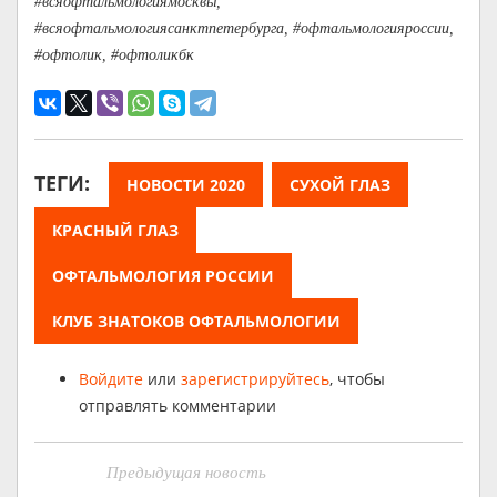
#всяофтальмологиямосквы,
#всяофтальмологиясанктпетербурга, #офтальмологияроссии,
#офтолик, #офтоликбк
ТЕГИ:
НОВОСТИ 2020
СУХОЙ ГЛАЗ
КРАСНЫЙ ГЛАЗ
ОФТАЛЬМОЛОГИЯ РОССИИ
КЛУБ ЗНАТОКОВ ОФТАЛЬМОЛОГИИ
Войдите
или
зарегистрируйтесь
, чтобы
отправлять комментарии
Предыдущая новость