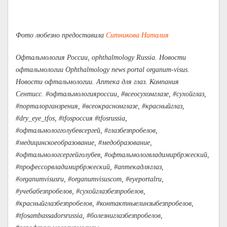
Фото любезно предоставила
Ситникова Наталия
Офтальмология России, ophthalmology Russia. Новости
офтальмологии Ophthalmology news portal organum-visus.
Новости офтальмологии. Аптека для глаз. Компания
Сентисс. #офтальмологияроссии, #всеосухомглазе, #сухойглаз,
#порталорганзрения, #всеокрасномглазе, #красныйглаз,
#dry_eye_tfos, #tfosроссия #tfosrussia,
#офтальмологголубевсергей, #глазбезпробелов,
#медицинскоеобразование, #медобразование,
#офтальмологсергейголубев, #офтальмологвладимирбржеский,
#профессорвладимирбржеский, #аптекадляглаз,
#organumvisusru, #organumvisuscom, #eyeportalru,
#учебабезпробелов, #сухойглазбезпробелов,
#красныйглазбезпробелов, #контактныелинзыбезпробелов,
#tfosambassadorsrussia, #болезниглазбезпробелов,