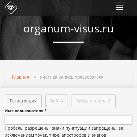
Toggle
navigati
organum-visus.ru
Главная
»
Учётная запись пользователя
Регистрация
Войти
Забыли пароль?
Имя пользователя
*
Пробелы разрешены; знаки пунктуации запрещены, за
исключением точек, тире, апострофов и знаков