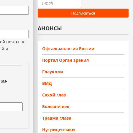
АНОНСЫ
ной почты не
ей и
Офтальмология России
Портал Орган зрения
Глаукома
пам-
ВМД
Сухой глаз
Болезни век
Травма глаза
Нутрицевтики