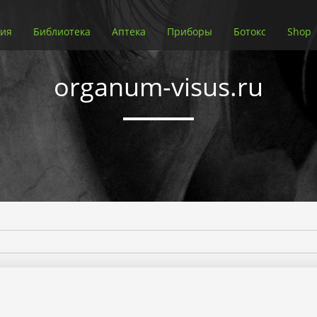
ия
Библиотека
Аптека
Приборы
Ботокс
Shop
organum-visus.ru