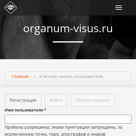
Toggle
navigati
organum-visus.ru
Главная
»
Учётная запись пользователя
Регистрация
Войти
Забыли пароль?
Имя пользователя
*
Пробелы разрешены; знаки пунктуации запрещены, за
исключением точек, тире, апострофов и знаков