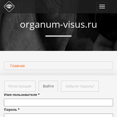
Toggle
navigati
organum-visus.ru
Главная
Регистрация
Войти
Забыли пароль?
Имя пользователя
*
Пароль
*