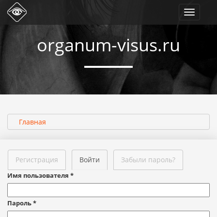
Toggle
navigati
organum-visus.ru
Главная
Регистрация
Войти
Забыли пароль?
Имя пользователя
*
Пароль
*