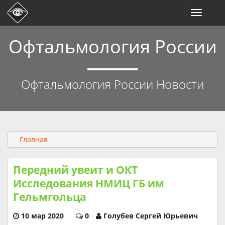
Toggle
navigati
Офтальмология России
Офтальмология России Новости
Главная
Передний увеит и ОКТ
Исследования НМИЦ ГБ им
Гельмгольца
10 мар 2020
0
Голубев Сергей Юрьевич