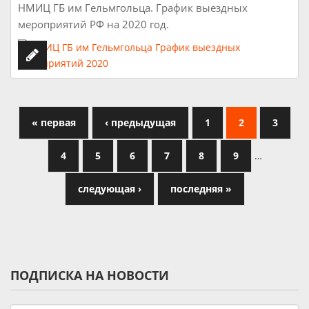
НМИЦ ГБ им Гельмгольца. График выездных
мероприятий РФ на 2020 год.
« первая
‹ предыдущая
1
2
3
4
5
6
7
8
9
…
следующая ›
последняя »
ПОДПИСКА НА НОВОСТИ