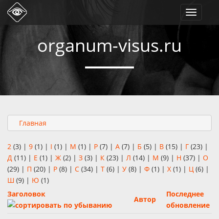
Toggle
navigati
organum-visus.ru
Главная
2
(3)
|
9
(1)
|
I
(1)
|
M
(1)
|
P
(7)
|
А
(7)
|
Б
(5)
|
В
(15)
|
Г
(23)
|
Д
(11)
|
Е
(1)
|
Ж
(2)
|
З
(3)
|
К
(23)
|
Л
(14)
|
М
(9)
|
Н
(37)
|
О
(29)
|
П
(20)
|
Р
(8)
|
С
(34)
|
Т
(6)
|
У
(8)
|
Ф
(1)
|
Х
(1)
|
Ц
(6)
|
Ш
(9)
|
Ю
(1)
Заголовок
Последнее
Автор
обновление