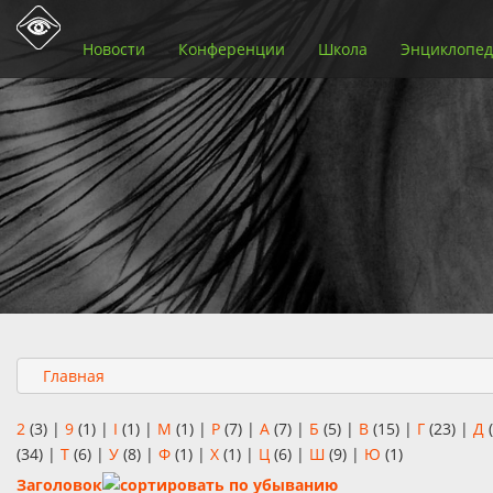
Новости
Конференции
Школа
Энциклопед
Главная
2
(3)
|
9
(1)
|
I
(1)
|
M
(1)
|
P
(7)
|
А
(7)
|
Б
(5)
|
В
(15)
|
Г
(23)
|
Д
(
(34)
|
Т
(6)
|
У
(8)
|
Ф
(1)
|
Х
(1)
|
Ц
(6)
|
Ш
(9)
|
Ю
(1)
Заголовок