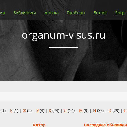
ия
Библиотека
Аптека
Приборы
Ботокс
Shop
organum-visus.ru
11)
|
Е
(1)
|
Ж
(2)
|
З
(3)
|
К
(23)
|
Л
(14)
|
М
(9)
|
Н
(37)
|
О
(29)
|
П
Автор
Последнее обновле